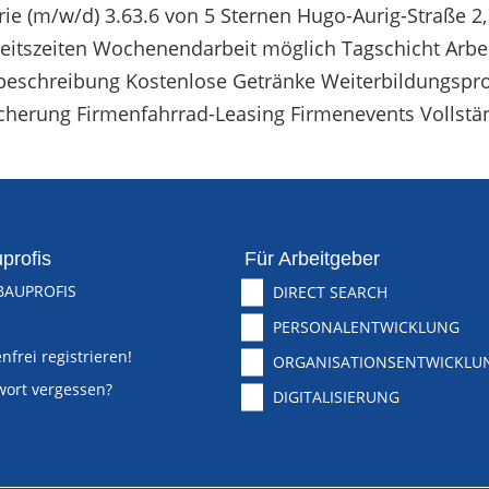
ie (m/w/d) 3.63.6 von 5 Sternen Hugo-Aurig-Straße 2,
beitszeiten Wochenendarbeit möglich Tagschicht Arbei
enbeschreibung Kostenlose Getränke Weiterbildungsp
icherung Firmenfahrrad-Leasing Firmenevents Vollstä
profis
Für Arbeitgeber
BAUPROFIS
DIRECT SEARCH
PERSONALENTWICKLUNG
nfrei registrieren!
ORGANISATIONSENTWICKLU
wort vergessen?
DIGITALISIERUNG