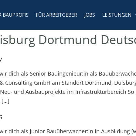
R BAUPROFIS
FÜR ARBEITGEBER
JOBS
LEISTUNGEN
uisburg Dortmund Deuts
7
r dich als Senior Bauingenieur:in als Bauüberwacher
 & Consulting GmbH am Standort Dortmund, Duisburg
 Neu- und Ausbauprojekte im Infrastrukturbereich So
 […]
6
r dich als Junior Bauüberwacher:in in Ausbildung (w