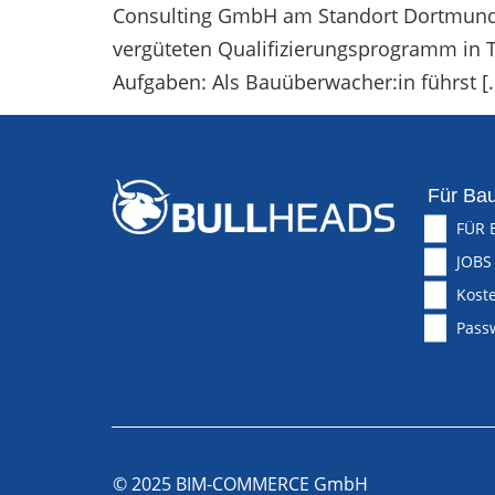
Consulting GmbH am Standort Dortmund od
vergüteten Qualifizierungsprogramm in T
Aufgaben: Als Bauüberwacher:in führst [
Für Bau
FÜR 
JOBS
Koste
Pass
© 2025 BIM-COMMERCE GmbH