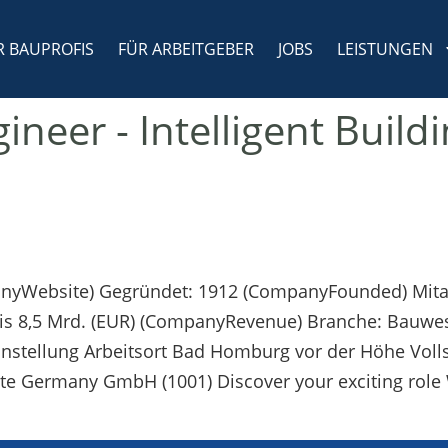
R BAUPROFIS
FÜR ARBEITGEBER
JOBS
LEISTUNGEN
ineer - Intelligent Build
panyWebsite) Gegründet: 1912 (CompanyFounded) Mitar
is 8,5 Mrd. (EUR) (CompanyRevenue) Branche: Bauwe
anstellung Arbeitsort Bad Homburg vor der Höhe Voll
te Germany GmbH (1001) Discover your exciting role 