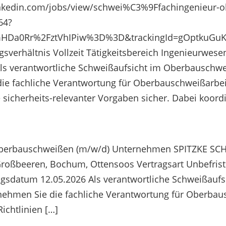
.linkedin.com/jobs/view/schwei%C3%9Ffachingenieur
64?
fmHDa0Rr%2FztVhIPiw%3D%3D&trackingId=gOptkuG
gsverhältnis Vollzeit Tätigkeitsbereich Ingenieurwe
rtliche Schweißaufsicht im Oberbauschweißen
 fachliche Verantwortung für Oberbauschweißarbeite
 sicherheits-relevanter Vorgaben sicher. Dabei koor
 Oberbauschweißen (m/w/d) Unternehmen SPITZKE S
roßbeeren, Bochum, Ottensoos Vertragsart Unbefristet 
ungsdatum 12.05.2026 Als verantwortliche Schweißauf
hmen Sie die fachliche Verantwortung für Oberbaus
ichtlinien […]