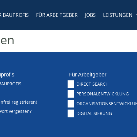
R BAUPROFIS
FÜR ARBEITGEBER
JOBS
LEISTUNGEN
sen
profis
Für Arbeitgeber
BAUPROFIS
DIRECT SEARCH
PERSONALENTWICKLUNG
nfrei registrieren!
ORGANISATIONSENTWICKLU
wort vergessen?
DIGITALISIERUNG