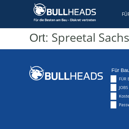
FÜ
Spreetal Sach
Ort:
Für Bau
FÜR 
JOBS
Koste
Pass