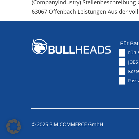
(CompanyIndustry) Stellenbeschreibung Geh
63067 Offenbach Leistungen Aus der vol
Für Bau
FÜR 
JOBS
Koste
Pass
© 2025 BIM-COMMERCE GmbH