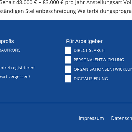
alt 48.000 € – 83.000 € pro Jahr Anstellungsart Vollz
lständigen Stellenbeschreibung Weiterbildungsprog
profis
Für Arbeitgeber
BAUPROFIS
DIRECT SEARCH
PERSONALENTWICKLUNG
nfrei registrieren!
ORGANISATIONSENTWICKLU
wort vergessen?
DIGITALISIERUNG
Impressum
Datensch