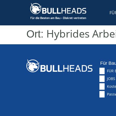
FÜ
Hybrides Arbe
Ort:
Für Bau
FÜR 
JOBS
Koste
Pass