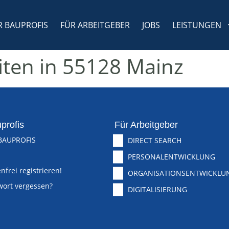
R BAUPROFIS
FÜR ARBEITGEBER
JOBS
LEISTUNGEN
iten in 55128 Mainz
profis
Für Arbeitgeber
BAUPROFIS
DIRECT SEARCH
PERSONALENTWICKLUNG
nfrei registrieren!
ORGANISATIONSENTWICKLU
wort vergessen?
DIGITALISIERUNG