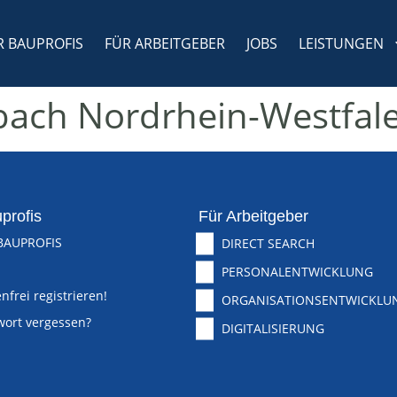
R BAUPROFIS
FÜR ARBEITGEBER
JOBS
LEISTUNGEN
bach Nordrhein-Westfal
profis
Für Arbeitgeber
BAUPROFIS
DIRECT SEARCH
PERSONALENTWICKLUNG
nfrei registrieren!
ORGANISATIONSENTWICKLU
wort vergessen?
DIGITALISIERUNG