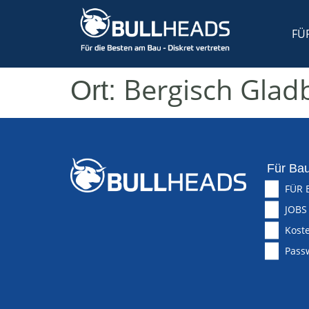
FÜ
Bergisch Glad
Ort:
Für Bau
FÜR 
JOBS
Koste
Pass