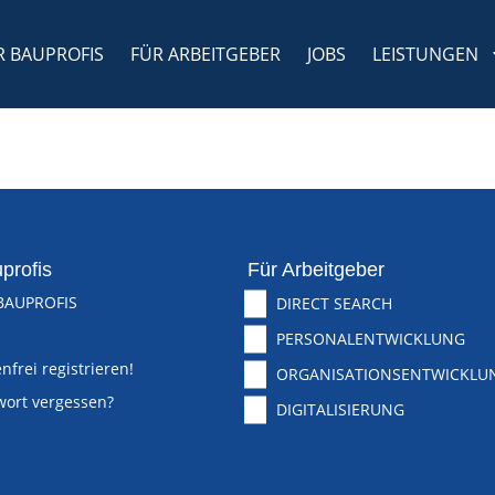
R BAUPROFIS
FÜR ARBEITGEBER
JOBS
LEISTUNGEN
g
profis
Für Arbeitgeber
BAUPROFIS
DIRECT SEARCH
PERSONALENTWICKLUNG
nfrei registrieren!
ORGANISATIONSENTWICKLU
wort vergessen?
DIGITALISIERUNG