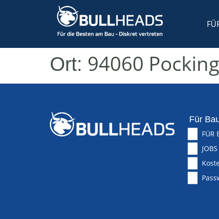
FÜ
94060 Pockin
Ort:
Für Bau
FÜR 
JOBS
Koste
Pass