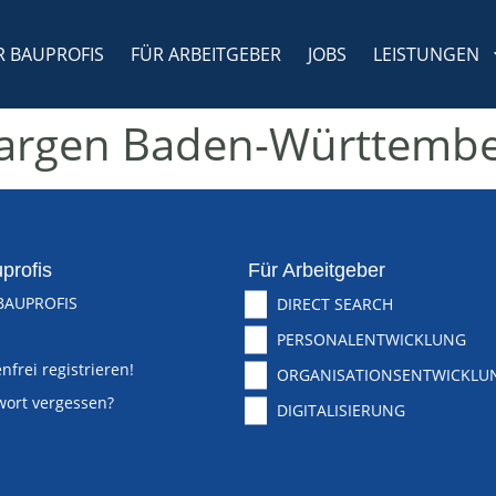
R BAUPROFIS
FÜR ARBEITGEBER
JOBS
LEISTUNGEN
argen Baden-Württemb
profis
Für Arbeitgeber
BAUPROFIS
DIRECT SEARCH
PERSONALENTWICKLUNG
nfrei registrieren!
ORGANISATIONSENTWICKLU
wort vergessen?
DIGITALISIERUNG