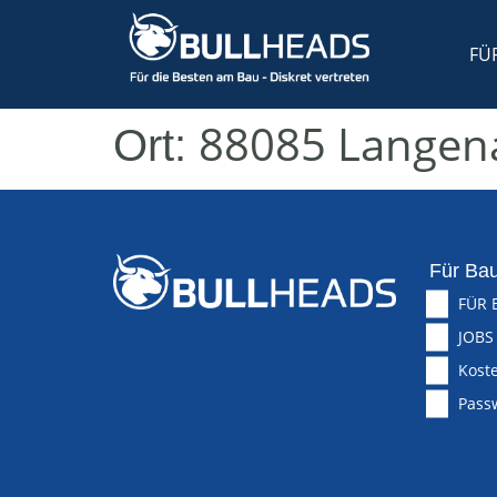
FÜ
88085 Langen
Ort:
Für Bau
FÜR 
JOBS
Koste
Pass