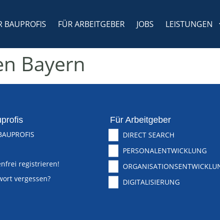
R BAUPROFIS
FÜR ARBEITGEBER
JOBS
LEISTUNGEN
n Bayern
profis
Für Arbeitgeber
BAUPROFIS
DIRECT SEARCH
PERSONALENTWICKLUNG
nfrei registrieren!
ORGANISATIONSENTWICKLU
wort vergessen?
DIGITALISIERUNG