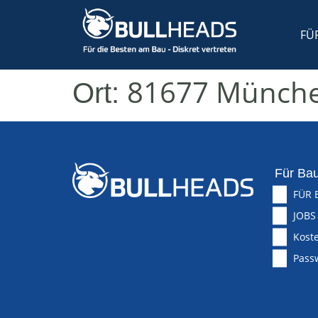
FÜ
81677 Münche
Ort:
Für Bau
FÜR 
JOBS
Koste
Pass