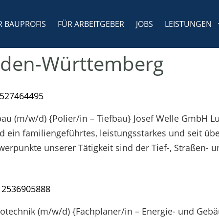
R BAUPROFIS
FÜR ARBEITGEBER
JOBS
LEISTUNGEN
aden-Württemberg
2527464495
nbau (m/w/d) {Polier/in – Tiefbau} Josef Welle GmbH Lu
ein familiengeführtes, leistungsstarkes und seit übe
rpunkte unserer Tätigkeit sind der Tief-, Straßen- 
– 2536905888
ektrotechnik (m/w/d) {Fachplaner/in – Energie- und Ge