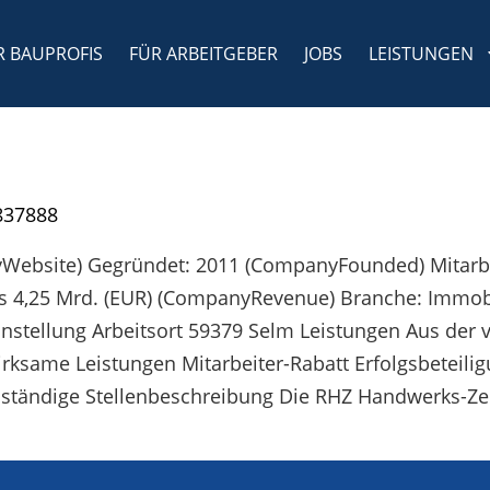
R BAUPROFIS
FÜR ARBEITGEBER
JOBS
LEISTUNGEN
837888
yWebsite) Gegründet: 2011 (CompanyFounded) Mitarbei
s 4,25 Mrd. (EUR) (CompanyRevenue) Branche: Immob
anstellung Arbeitsort 59379 Selm Leistungen Aus der 
ame Leistungen Mitarbeiter-Rabatt Erfolgsbeteilig
llständige Stellenbeschreibung Die RHZ Handwerks-