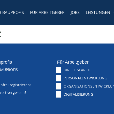
R BAUPROFIS
FÜR ARBEITGEBER
JOBS
LEISTUNGEN
z
profis
Für Arbeitgeber
BAUPROFIS
DIRECT SEARCH
PERSONALENTWICKLUNG
nfrei registrieren!
ORGANISATIONSENTWICKLU
wort vergessen?
DIGITALISIERUNG