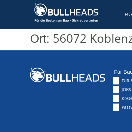
FÜ
56072 Koblen
Ort:
Für Bau
FÜR 
JOBS
Koste
Pass