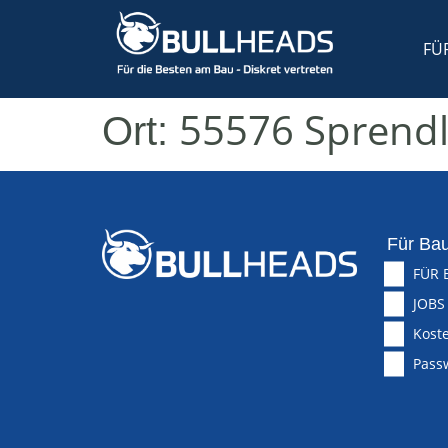
FÜ
55576 Sprend
Ort:
Für Bau
FÜR 
JOBS
Koste
Pass