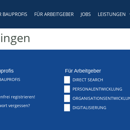
R BAUPROFIS
FÜR ARBEITGEBER
JOBS
LEISTUNGEN
lingen
profis
Für Arbeitgeber
BAUPROFIS
DIRECT SEARCH
PERSONALENTWICKLUNG
nfrei registrieren!
ORGANISATIONSENTWICKLU
wort vergessen?
DIGITALISIERUNG