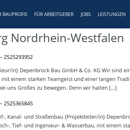
R BAUPROFIS
FÜR ARBEITGEBER
JOBS
LEISTUNGEN
g Nordrhein-Westfalen
– 2525293952
nieur/in} Depenbrock Bau GmbH & Co. KG Wir sind ein
 mit einem starken Teamgeist und einer langen Tradit
 bei uns Großes zu bewegen. Denn wir halten […]
– 2525365845
ief-, Kanal- und Straßenbau {Projektleiter/in} Depen
och-, Tief- und Ingenieur- & Wasserbau, mit einem st