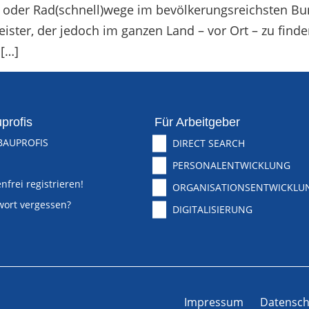
oder Rad(schnell)wege im bevölkerungsreichsten Bun
eister, der jedoch im ganzen Land – vor Ort – zu finde
 […]
profis
Für Arbeitgeber
BAUPROFIS
DIRECT SEARCH
PERSONALENTWICKLUNG
nfrei registrieren!
ORGANISATIONSENTWICKLU
wort vergessen?
DIGITALISIERUNG
Impressum
Datensch