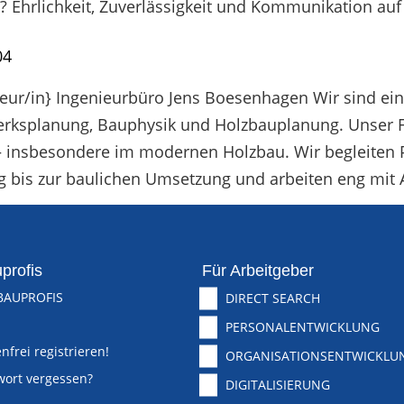
? Ehrlichkeit, Zuverlässigkeit und Kommunikation au
04
ur/in} Ingenieurbüro Jens Boesenhagen Wir sind ein 
ksplanung, Bauphysik und Holzbauplanung. Unser Fok
insbesondere im modernen Holzbau. Wir begleiten P
is zur baulichen Umsetzung und arbeiten eng mit Ar
profis
Für Arbeitgeber
BAUPROFIS
DIRECT SEARCH
PERSONALENTWICKLUNG
nfrei registrieren!
ORGANISATIONSENTWICKLU
wort vergessen?
DIGITALISIERUNG