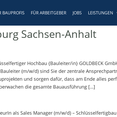
R BAUPROFIS
FÜR ARBEITGEBER
JOBS
LEISTUNGEN
urg Sachsen-Anhalt
sselfertiger Hochbau {Bauleiter/in} GOLDBECK GmbH 
auleiter (m/w/d) sind Sie der zentrale Ansprechpartn
jekten und sorgen dafür, dass am Ende alles perfekt
d überwachen die gesamte Bauausführung […]
ieurIn als Sales Manager (m/w/d) – Schlüsselfertigb