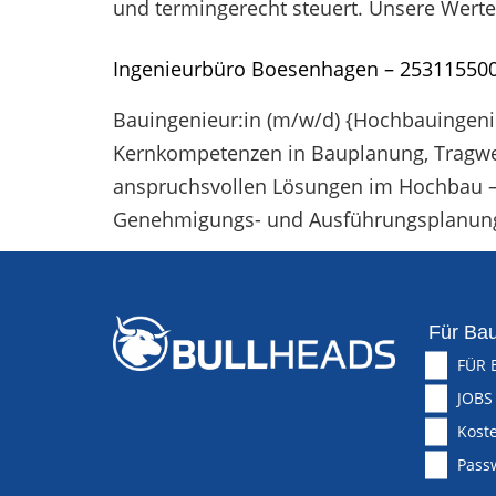
und termingerecht steuert. Unsere Werte
Ingenieurbüro Boesenhagen – 25311550
Bauingenieur:in (m/w/d) {Hochbauingenie
Kernkompetenzen in Bauplanung, Tragwer
anspruchsvollen Lösungen im Hochbau – 
Genehmigungs- und Ausführungsplanung b
Für Bau
FÜR 
JOBS
Koste
Pass