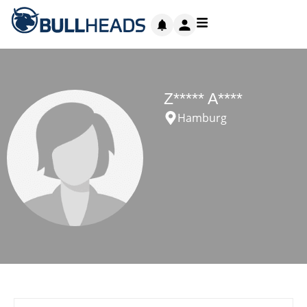
Z***** A****
Hamburg